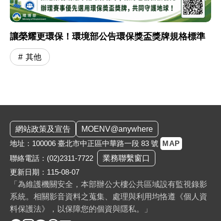
讓榮耀更環保！環境部公告環保獎盃獎牌規格標準
其他
:::
網站政策及宣告
MOENV@anywhere
地址：100006 臺北市中正區中華路一段 83 號
MAP
聯絡電話：
(02)2311-7722
業務聯繫窗口
更新日期：115-08-07
「為維護機關安全，本部辦公大樓公共區域設有監視錄影
系統。相關影音資料之蒐集、處理與利用均恪遵《個人資
料保護法》，以保障您的個資與隱私。」