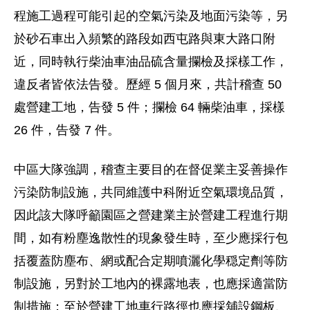
程施工過程可能引起的空氣污染及地面污染等，另
於砂石車出入頻繁的路段如西屯路與東大路口附
近，同時執行柴油車油品硫含量攔檢及採樣工作，
違反者皆依法告發。歷經 5 個月來，共計稽查 50
處營建工地，告發 5 件；攔檢 64 輛柴油車，採樣
26 件，告發 7 件。
中區大隊強調，稽查主要目的在督促業主妥善操作
污染防制設施，共同維護中科附近空氣環境品質，
因此該大隊呼籲園區之營建業主於營建工程進行期
間，如有粉塵逸散性的現象發生時，至少應採行包
括覆蓋防塵布、網或配合定期噴灑化學穏定劑等防
制設施，另對於工地內的裸露地表，也應採適當防
制措施；至於營建工地車行路徑也應採舖設鋼板、