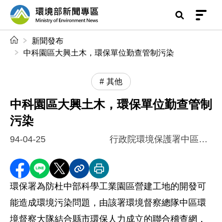
前往中央內容區塊
環境部新聞專區
:::
新聞發布
中科園區大興土木，環保單位勤查管制污染
其他
中科園區大興土木，環保單位勤查管制
污染
94-04-25
行政院環境保護署中區督察大隊
分享至 Facebook
分享到 LINE
分享到 X
分享內容連結
列印本頁
環保署為防杜中部科學工業園區營建工地的開發可
能造成環境污染問題，由該署環境督察總隊中區環
境督察大隊結合縣市環保人力成立的聯合稽查網，