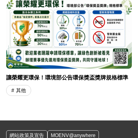
讓榮耀更環保！環境部公告環保獎盃獎牌規格標準
其他
:::
網站政策及宣告
MOENV@anywhere