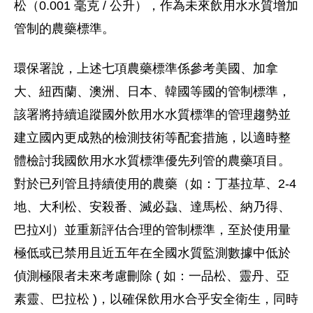
松（0.001 毫克 / 公升），作為未來飲用水水質增加
管制的農藥標準。
環保署說，上述七項農藥標準係參考美國、加拿
大、紐西蘭、澳洲、日本、韓國等國的管制標準，
該署將持續追蹤國外飲用水水質標準的管理趨勢並
建立國內更成熟的檢測技術等配套措施，以適時整
體檢討我國飲用水水質標準優先列管的農藥項目。
對於已列管且持續使用的農藥（如：丁基拉草、2-4
地、大利松、安殺番、滅必蝨、達馬松、納乃得、
巴拉刈）並重新評估合理的管制標準，至於使用量
極低或已禁用且近五年在全國水質監測數據中低於
偵測極限者未來考慮刪除 ( 如：一品松、靈丹、亞
素靈、巴拉松 )，以確保飲用水合乎安全衛生，同時