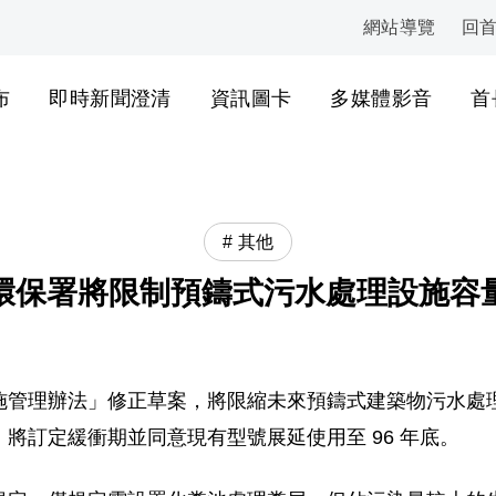
網站導覽
回
:::
布
即時新聞澄清
資訊圖卡
多媒體影音
首
其他
環保署將限制預鑄式污水處理設施容
施管理辦法」修正草案，將限縮未來預鑄式建築物污水處
將訂定緩衝期並同意現有型號展延使用至 96 年底。