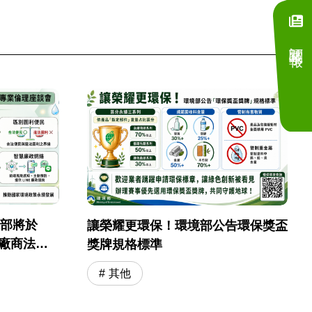
訂閱電子報
境部將於
讓榮耀更環保！環境部公告環保獎盃
採購廠商法遵
獎牌規格標準
其他