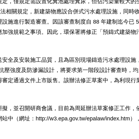
規定，僅規定需設置化糞池處理糞尿，但佔污染量較大的
建築法相關規定，新建築物應設合併式污水處理設施，同時
施進行製造審查。因該審查制度自 88 年建制迄今已 5 
應加強規範之事項。因此，環保署將修正「預鑄式建築物
送安全及安裝施工品質，且為區別現場鑄造污水處理設施
的抗壓強度及防滲漏設計，將要求第一階段設計審查時，
得審定通過文件上市販售。該辦法修正草案中，為利現行
研擬，並召開研商會議，目前為周延辦法草案修正工作，
：http://w3.epa.gov.tw/epalaw/index
。