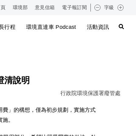
首頁
環境部
意見信箱
電子報訂閱
字級
:::
長行程
環境直達車 Podcast
活動資訊
澄清說明
行政院環境保護署廢管處
用費」的構想，僅為初步規劃，實施方式
實施。