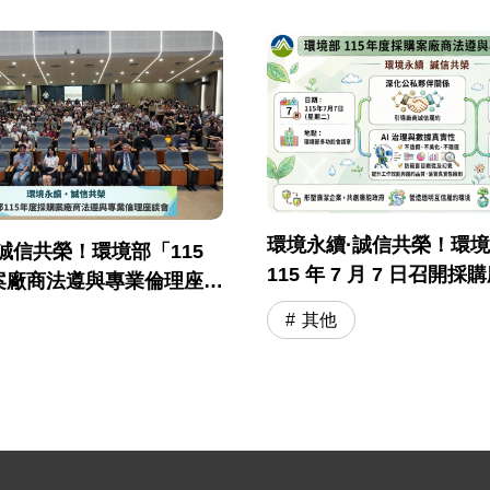
環境永續·誠信共榮！環
誠信共榮！環境部「115
115 年 7 月 7 日召開
案廠商法遵與專業倫理座談
與專業倫理座談會
落幕
其他