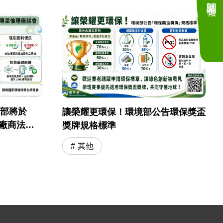
境部將於
讓榮耀更環保！環境部公告環保獎盃
採購廠商法遵
獎牌規格標準
其他