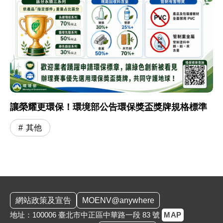
讓榮耀更環保！環境部公告環保獎盃獎牌規格標準
其他
:::
網站政策及宣告
MOENV@anywhere
地址：100006 臺北市中正區中華路一段 83 號
MAP