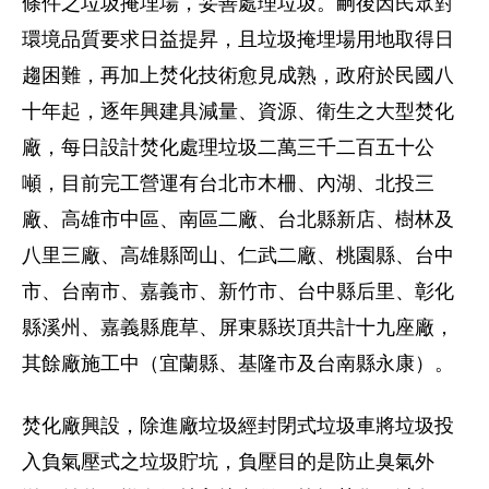
條件之垃圾掩埋場，妥善處理垃圾。嗣後因民眾對
環境品質要求日益提昇，且垃圾掩埋場用地取得日
趨困難，再加上焚化技術愈見成熟，政府於民國八
十年起，逐年興建具減量、資源、衛生之大型焚化
廠，每日設計焚化處理垃圾二萬三千二百五十公
噸，目前完工營運有台北市木柵、內湖、北投三
廠、高雄市中區、南區二廠、台北縣新店、樹林及
八里三廠、高雄縣岡山、仁武二廠、桃園縣、台中
市、台南市、嘉義市、新竹市、台中縣后里、彰化
縣溪州、嘉義縣鹿草、屏東縣崁頂共計十九座廠，
其餘廠施工中（宜蘭縣、基隆市及台南縣永康）。
焚化廠興設，除進廠垃圾經封閉式垃圾車將垃圾投
入負氣壓式之垃圾貯坑，負壓目的是防止臭氣外