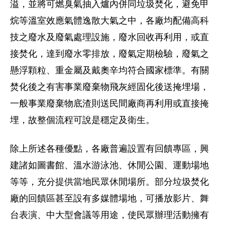
溢，並將可燃臭氣抽入爐內併同垃圾焚化，避免甲
烷等溫室效應氣體逸散大氣之中，各廠均配備高科
技之廢水及廢氣處理設施，廢水回收再利用，或直
接焚化，達到廢水零排放，廢氣定期檢驗，廢氣之
懸浮顆粒、重金屬及戴奧辛均符合國家標準。有關
焚化後之有害事業廢棄物飛灰經固化後送掩埋場，
一般事業廢棄物底渣則送民間廠商再利用或直接掩
埋，故整個流程可說是穩定及衛生。
除上所述各種優點，各廠普遍設置有回饋專區，興
建諸如圖書館、溫水游泳池、休閒公園、運動場地
等等，充分提供當地民眾休閒場所。部分垃圾焚化
廠的回饋區甚至設有多媒體場地，可播放影片、舞
台表演、中大型會議等用途，使民眾辦理活動擁有