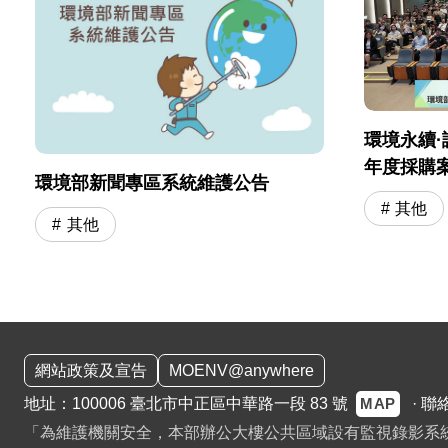
環境永續·
年度採購
環境部新聞專區系統維護公告
會」圓滿
其他
其他
:::
網站政策及宣告
MOENV@anywhere
MAP
地址：100006 臺北市中正區中華路一段 83 號
·
聯
「為維護機關安全，本部辦公大樓公共區域設有監視錄影系