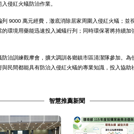
範入侵紅火蟻防治作業。
列 9000 萬元經費，澈底消除居家周圍入侵紅火蟻；
當的環境用藥能迅速投入滅蟻行列；同時環保署將持續加
蟻防治訓練觀摩會，擴大調訓各鄉鎮市區清潔隊參加。為
府與民間都能具有防治入侵紅火蟻的專業知識，投入協助
智慧推薦新聞