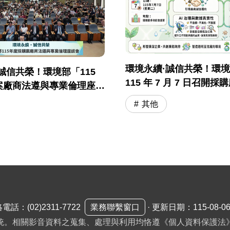
環境永續·誠信共榮！環
誠信共榮！環境部「115
115 年 7 月 7 日召開
案廠商法遵與專業倫理座談
與專業倫理座談會
落幕
其他
絡電話：
(02)2311-7722
業務聯繫窗口
·
更新日期：115-08-0
統。相關影音資料之蒐集、處理與利用均恪遵《個人資料保護法