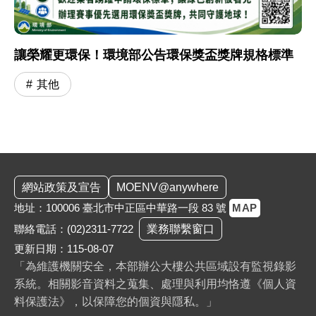
讓榮耀更環保！環境部公告環保獎盃獎牌規格標準
其他
:::
網站政策及宣告
MOENV@anywhere
地址：100006 臺北市中正區中華路一段 83 號
MAP
聯絡電話：
(02)2311-7722
業務聯繫窗口
更新日期：115-08-07
「為維護機關安全，本部辦公大樓公共區域設有監視錄影
系統。相關影音資料之蒐集、處理與利用均恪遵《個人資
料保護法》，以保障您的個資與隱私。」