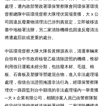
處理，遭內政部警政署環保警察隊會同環保署環境
督察總隊中區環境督察大隊埋伏當場查獲，大 x 公
司因違反廢棄物清理法已涉刑責規定，立即被移送
臺中地檢署法辦，另二家清除機構也因違反廢清法
將遭處罰款或更重的處分。
中區環境督察大隊大隊長黃輝源表示，清運車輛來
自領有台中市政府核發乙級清除證照的機構，惟卻
利用假日運載未經分類，包括廢木材、毛毯、棉
板、石膏板及塑膠等營建混合物，進入非法處理場
處理，假借合法證照掩護非法行為，經環保警察隊
埋伏一路跟監到台中縣境的非法處理場內一舉查獲
─大 x 企業有限公司，相關涉案人員已由警察隊製
作完偵訊筆錄後移送地檢署偵辦，二家清除機構違