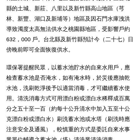
縣的土城、新莊、八里以及新竹縣高山地區（芎
林、新豐、湖口及新埔等）地區及因石門水庫洩洪
導致濁度太高無法供水之桃園縣地區，受影響戶約
632，000 戶。台北縣及新竹縣預計今（二十七）日
傍晚前即可全面恢復供水。
環保署提醒民眾，以蓄水池貯水的自來水用戶，應
檢查蓄水池是否淹水，如有淹水時，於災後應抽乾
水池，洗刷乾淨後予以適當消毒，才可繼續蓄水使
用。清洗消毒方式可用漂白粉或漂白水稀釋成百萬
分之五十至一百（約每十公升清水中加入五至十公
克漂白粉或漂白水）刷洗蓄水池或水塔（刷洗時應
注意安全及通風），較慎重的方式是委託自來水事
業單位輔導之蓄水池（塔）清洗業清洗消毒。