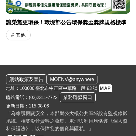
讓榮耀更環保！環境部公告環保獎盃獎牌規格標準
其他
:::
網站政策及宣告
MOENV@anywhere
地址：100006 臺北市中正區中華路一段 83 號
MAP
聯絡電話：
(02)2311-7722
業務聯繫窗口
更新日期：115-08-06
「為維護機關安全，本部辦公大樓公共區域設有監視錄影
系統。相關影音資料之蒐集、處理與利用均恪遵《個人資
料保護法》，以保障您的個資與隱私。」