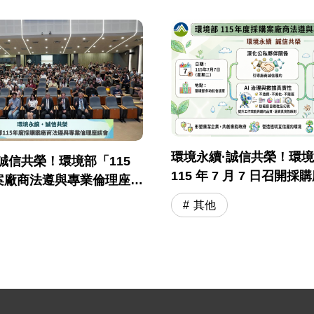
環境永續·誠信共榮！環
誠信共榮！環境部「115
115 年 7 月 7 日召開
案廠商法遵與專業倫理座談
與專業倫理座談會
落幕
其他