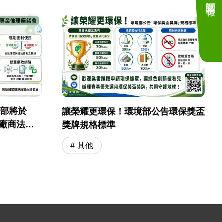
境部將於
讓榮耀更環保！環境部公告環保獎盃
採購廠商法遵
獎牌規格標準
其他