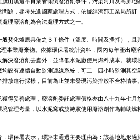
雄旗山溪遭不肖業者傾倒廢溶劑事件，污染河川及高屏地
處問題，參考先進國家處理方式，依據經濟部工業局所訂
窯處理廢溶劑為合法處理方式之一。
焚化爐應具備之３Ｔ條件（溫度、時間及攪拌），且其燒成溫
功能處理事業廢棄物。依據環保署統計資料，國內每年產出
效解決廢溶劑去處外，並降低水泥廠使用燃料成本。就環
廠均設有連續自動監測連線系統，可二十四小時監測其空
辛排放進行採樣，目前為止並未發現污染排放不合格情事
已獲得妥善處理，廢溶劑委託處理價格亦由八十九年七月
環境管理考量，以水泥窯或旋轉窯使用廢溶劑作為輔助燃
分，環保署表示，環評未通過主要理由為：該基地地形過