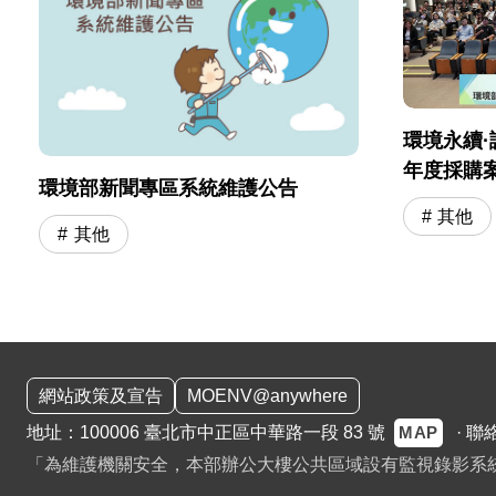
環境永續·
年度採購
環境部新聞專區系統維護公告
會」圓滿
其他
其他
:::
網站政策及宣告
MOENV@anywhere
MAP
地址：100006 臺北市中正區中華路一段 83 號
·
聯
「為維護機關安全，本部辦公大樓公共區域設有監視錄影系