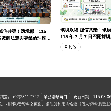
環境永續·誠信共榮！環
誠信共榮！環境部「115
115 年 7 月 7 日召開
案廠商法遵與專業倫理座談
與專業倫理座談會
落幕
其他
絡電話：
(02)2311-7722
業務聯繫窗口
·
更新日期：115-08-0
統。相關影音資料之蒐集、處理與利用均恪遵《個人資料保護法