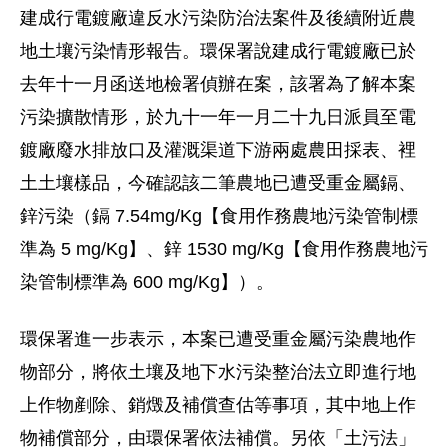
建成行電鍍廠違反水污染防治法案件及後續附近農
地土壤污染情形報告。環保署說建成行電鍍廠已於
去年十一月函送地檢署偵辦在案，該署為了解本案
污染擴散情形，於九十一年一月二十九日派員至電
鍍廠廢水排放口及灌溉渠道下游兩處農田採表、裡
土土壤樣品，今確認該二筆農地已遭受重金屬鎘、
鋅污染（鎘 7.54mg/Kg【食用作務農地污染管制標
準為 5 mg/Kg】、鋅 1530 mg/Kg【食用作務農地污
染管制標準為 600 mg/Kg】）。
環保署進一步表示，本案已遭受重金屬污染農地作
物部分，將依土壤及地下水污染整治法立即進行地
上作物剷除、銷燬及補償查估等事項，其中地上作
物補償部分，由環保署依法補償。另依「土污法」