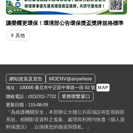
讓榮耀更環保！環境部公告環保獎盃獎牌規格標準
其他
:::
網站政策及宣告
MOENV@anywhere
地址：100006 臺北市中正區中華路一段 83 號
MAP
聯絡電話：
(02)2311-7722
業務聯繫窗口
更新日期：115-08-09
「為維護機關安全，本部辦公大樓公共區域設有監視錄影
系統。相關影音資料之蒐集、處理與利用均恪遵《個人資
料保護法》，以保障您的個資與隱私。」