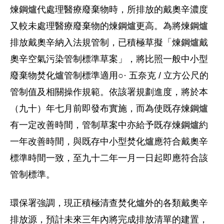
煉鋼爐代處理醫療廢棄物時，所排放的戴奧辛濃度
又較未處理醫療廢棄物的煉鋼爐更高。為將煉鋼爐
排放戴奧辛納入法規管制，已積極草擬「煉鋼爐戴
奧辛空氣污染管制標準草案」，將比照一般中小型
廢棄物焚化爐管制標準適用○· 五奈克 / 立方公尺的
管制值及相關操作規範。依該署規劃進度，將於本
（九十）年七月前即發布實施，而為使既存煉鋼爐
有一定改善時間，管制草案中亦給予既存煉鋼爐約
一年改善時間，與既存中小型焚化爐應符合戴奧辛
標準時間一致，至九十二年一月一日起即應符合該
管制標準。
環保署強調，現正積極清查焚化爐外的各類戴奧辛
排放源，預計未來三年內將完成排放清單的建置，