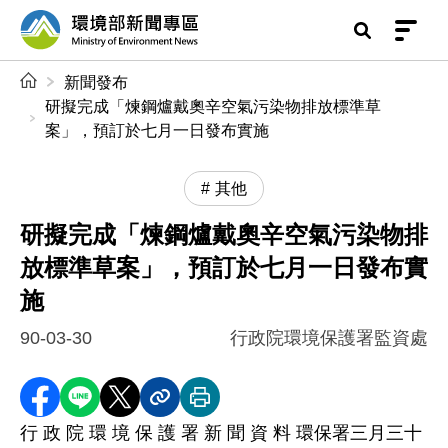
前往中央內容區塊
環境部新聞專區
:::
新聞發布
研擬完成「煉鋼爐戴奧辛空氣污染物排放標準草
案」，預訂於七月一日發布實施
其他
研擬完成「煉鋼爐戴奧辛空氣污染物排
放標準草案」，預訂於七月一日發布實
施
90-03-30
行政院環境保護署監資處
分享至 Facebook
分享到 LINE
分享到 X
分享內容連結
列印本頁
行 政 院 環 境 保 護 署 新 聞 資 料 環保署三月三十