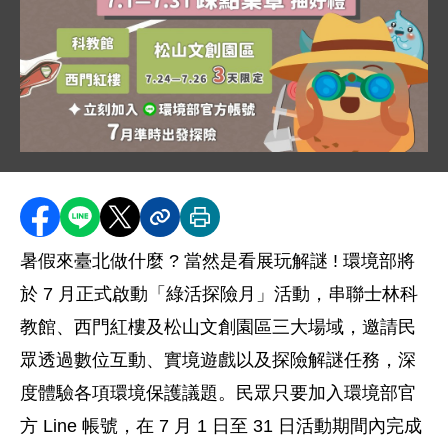
圖片說明：綠活探險月
這張圖卡是中華民國環境部主辦的「2026 綠活探險月
分享至 Facebook
分享到 LINE
分享到 X
分享內容連結
列印本頁
暑假來臺北做什麼 ? 當然是看展玩解謎 ! 環境部將
於 7 月正式啟動「綠活探險月」活動，串聯士林科
教館、西門紅樓及松山文創園區三大場域，邀請民
眾透過數位互動、實境遊戲以及探險解謎任務，深
度體驗各項環境保護議題。民眾只要加入環境部官
方 Line 帳號，在 7 月 1 日至 31 日活動期間內完成