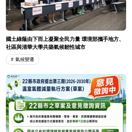
國土綠蔭由下而上凝聚全民力量 環境部攜手地方、
社區與清華大學共築氣候韌性城市
氣候變遷