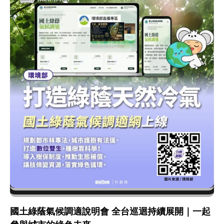
國土綠蔭氣候調適說明會 全台巡迴持續展開｜一起