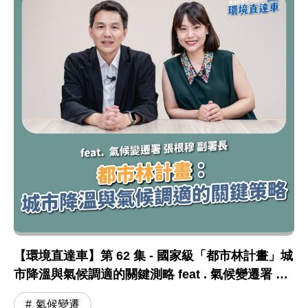
【環境直達車】第 62 集 - 國家級「都市林計畫」城
市降溫與氣候調適的關鍵測略 feat . 氣候變遷署 張
根穆副署長
氣候變遷