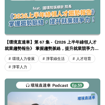
圖片說明：【環境直達車】第 67 集 -《2026 上半
【環境直達車】第 67 集 -《2026 上半年綠領人才
【環境直達車】第 67 集 -《2026 上半年綠領人才
就業趨勢報告》 掌握趨勢脈絡，提升就業競爭力！
feat. 張順欽院長
環境人力發展
淨零綠生活
人才培育
淨零人力