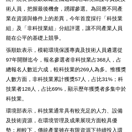
術人員，把握最後機會，踴躍參選。為回應不同產
業在資源與條件上的差異，今年首度採行「科技業
組」及「非科技業組」分組評選，讓不同產業人員
能在公平的基礎上競爭。
張順欽表示，模範環境保護專責及技術人員遴選從
97
年開辦迄今，報名參選者非科技業占
368
人，占
總報名人數近六成，較科技業的
269
人為多。惟獲獎
人數方面，非科技業累計獲獎
57
人，占比
31%
；科
技業者
128
人，占比
69%
，顯示歷年獲獎者多集中於
科技業。
環境部表示，科技業通常具有較充足的人力、設備
及技術資源，在環境管理及成果展現方面較具優
勢；相較下，傳統產業雖在有限資源下持續投入環