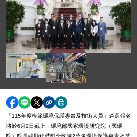
圖片說明：01_114 年模範環保專責人員至總統府晉見合照
圖片說明：02_污水廠環保專責人員執行業務現況 .jpg
圖片說明：03_環保專責人員主導焚化廠
分享至 Facebook
分享到 LINE
分享到 X
分享內容連結
列印本頁
「
115
年度模範環境保護專責及技術人員」遴選報名
將於
6
月
2
日截止，環境部國家環境研究院（國環
院）院長張順欽鼓勵全國逾
2
萬名環境保護專責及技