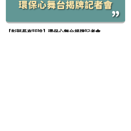
【彭部長有話說】環保心舞台揭牌記者會
環境教育
:::
網站政策及宣告
MOENV@anywhere
地址：100006 臺北市中正區中華路一段 83 號
MAP
聯絡電話：
(02)2311-7722
業務聯繫窗口
更新日期：115-08-08
「為維護機關安全，本部辦公大樓公共區域設有監視錄影
系統。相關影音資料之蒐集、處理與利用均恪遵《個人資