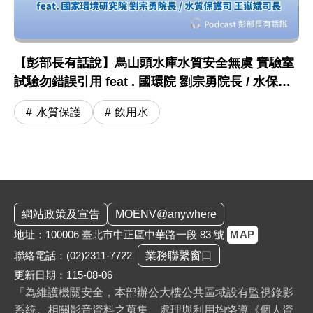
【彭部長有話說】烏山頭水庫水質安全無虞 實驗室
試驗勿錯誤引用 feat . 國環院 劉宗勇院長 / 水保司
王嶽斌司長
水質保護
飲用水
:::
網站政策及宣告
MOENV@anywhere
地址：100006 臺北市中正區中華路一段 83 號
MAP
聯絡電話：
(02)2311-7722
業務聯繫窗口
更新日期：115-08-06
「為維護機關安全，本部辦公大樓公共區域設有監視錄影
系統。相關影音資料之蒐集、處理與利用均恪遵《個人資