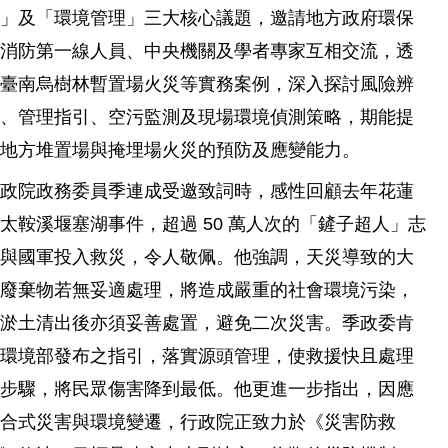
救」及「環境管理」三大核心議題，邀請地方政府環保
與消防第一線人員、中央機關及學者專家互相交流，透
過臺南烏樹林暫置場火災等實務案例，深入探討風險辨
識、管理指引、空污監測及現場環境偵測策略，期能提
升地方堆置場與掩埋場火災的預防及應變能力。
行政院政務委員季連成受邀致詞時，感性回顧去年花蓮
太鞍溪堰塞湖事件，超過 50 萬人次的「鏟子超人」志
工與國軍投入救災，令人敬佩。他強調，天災導致的大
量廢棄物若無妥適處理，將造成嚴重的社會環境污染，
而淤土清出後亦須妥善處置，避免二次災害。季政委肯
定環境部發布之指引，落實源頭管理，使救援快且處理
有步驟，將民眾傷害降到最低。他更進一步指出，因應
複合式災害與環境變遷，行政院正致力於《災害防救