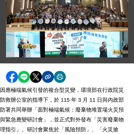
圖片說明：貴賓與會人員大合影 .jpg
圖片
圖片說明：行政院季政務委員連成致詞 .jpg
圖片說明：環境部彭部⻑啓明致詞 .jp
圖片說明：內政部消防
分享至 Facebook
分享到 LINE
分享到 X
分享內容連結
列印本頁
為因應極端氣候引發的複合型災變，環境部在行政院災
防救辦公室的指導下，於 115 年 3 月 11 日與內政部
消防署共同舉辦「面對極端氣候：廢棄物堆置場火災預
防與緊急應變研討會」，並正式對外發布「災害廢棄物
管理指引」。研討會聚焦於「風險預防」、「火災搶