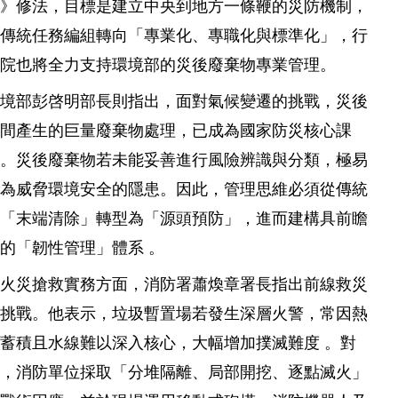
法》修法，目標是建立中央到地方一條鞭的災防機制，
由傳統任務編組轉向「專業化、專職化與標準化」，行
政院也將全力支持環境部的災後廢棄物專業管理。
環境部彭啓明部長則指出，面對氣候變遷的挑戰，災後
瞬間產生的巨量廢棄物處理，已成為國家防災核心課
題。災後廢棄物若未能妥善進行風險辨識與分類，極易
成為威脅環境安全的隱患。因此，管理思維必須從傳統
的「末端清除」轉型為「源頭預防」，進而建構具前瞻
的「韌性管理」體系 。
在火災搶救實務方面，消防署蕭煥章署長指出前線救災
的挑戰。他表示，垃圾暫置場若發生深層火警，常因熱
蓄積且水線難以深入核心，大幅增加撲滅難度 。對
此，消防單位採取「分堆隔離、局部開挖、逐點滅火」