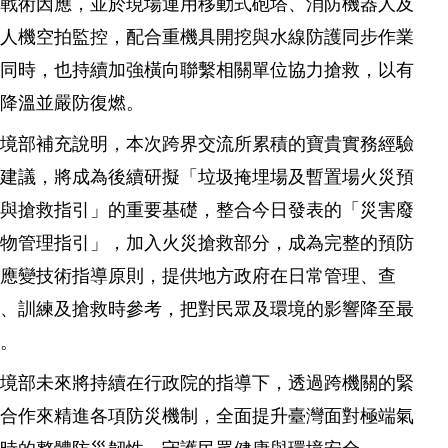
的戰術因應，並於現場運用移動式砲塔、消防機器人及
無人機空拍監控，配合重機具開挖與水線防護同步作業
。同時，也持續加強橫向聯繫相關單位協力搶救，以有
效降溫並嚴防復燃。
環境部補充說明，本次跨界交流所累積的寶貴實務經驗
與建議，將成為後續研擬「垃圾掩埋場及暫置場火災預
防與搶救指引」的重要基礎，整合今日發表的「災害廢
棄物管理指引」，加入火災搶救部分，成為完整的預防
及應變技術指導原則，提供地方政府在日常管理、查
核、訓練及搶救時參考，把對民眾及環境的影響降至最
低。
環境部未來將持續在行政院的指導下，透過跨機關的緊
密合作來精進各項防災機制，全面提升臺灣面對極端氣