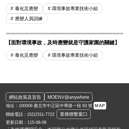
毒化災應變
環境事故專業技術小組
應變人員訓練
【面對環境事故，及時應變就是守護家園的關鍵】
毒化災應變
環境事故專業技術小組
:::
網站政策及宣告
MOENV@anywhere
地址：100006 臺北市中正區中華路一段 83 號
MAP
聯絡電話：
(02)2311-7722
業務聯繫窗口
更新日期：115-08-08