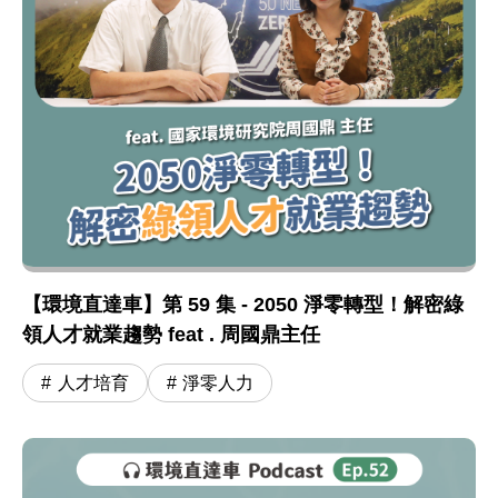
【環境直達車】第 59 集 - 2050 淨零轉型！解密綠
領人才就業趨勢 feat . 周國鼎主任
人才培育
淨零人力