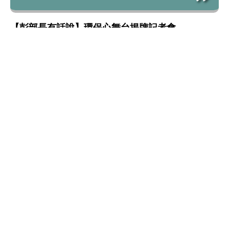
【彭部長有話說】環保心舞台揭牌記者會
環境教育
:::
網站政策及宣告
MOENV@anywhere
地址：100006 臺北市中正區中華路一段 83 號
MAP
聯絡電話：
(02)2311-7722
業務聯繫窗口
更新日期：115-08-08
「為維護機關安全，本部辦公大樓公共區域設有監視錄影
系統。相關影音資料之蒐集、處理與利用均恪遵《個人資
料保護法》，以保障您的個資與隱私。」