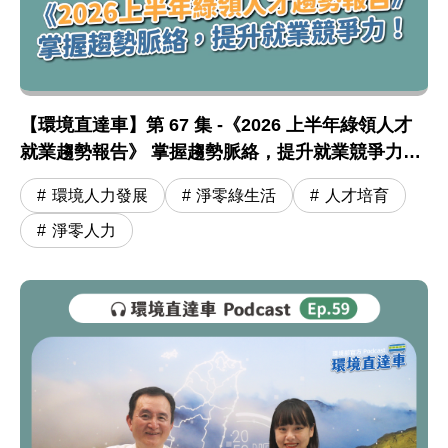
圖片說明：【環境直達車】第 67 集 -《2026 上半
【環境直達車】第 67 集 -《2026 上半年綠領人才
【環境直達車】第 67 集 -《2026 上半年綠領人才
就業趨勢報告》 掌握趨勢脈絡，提升就業競爭力！
feat. 張順欽院長
環境人力發展
淨零綠生活
人才培育
淨零人力