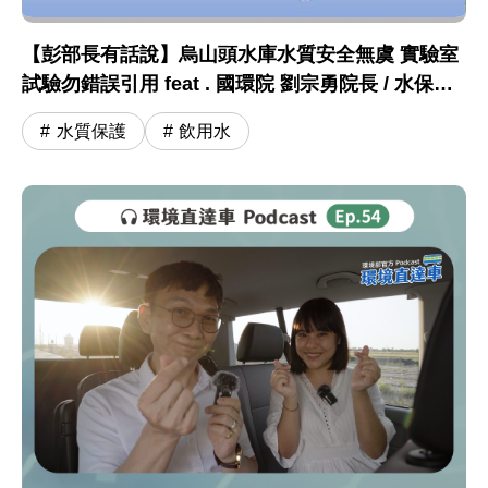
【彭部長有話說】烏山頭水庫水質安全無虞 實驗室
試驗勿錯誤引用 feat . 國環院 劉宗勇院長 / 水保司
王嶽斌司長
水質保護
飲用水