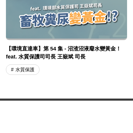
【環境直達車】第 54 集 - 沼渣沼液廢水變黃金！
feat. 水質保護司司長 王嶽斌 司長
水質保護
:::
網站政策及宣告
MOENV@anywhere
地址：100006 臺北市中正區中華路一段 83 號
MAP
聯絡電話：
(02)2311-7722
業務聯繫窗口