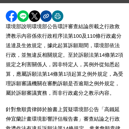
圖片說明：詹順貴律師臉書截圖
圖片為詹順貴的社群媒體貼文截圖，內容批評環境部對
分享至 Facebook
分享到 LINE
分享到 X
分享內容連結
列印本頁
環境部說明環境部公告環評審查結論所載之行政救
濟教示內容係依行政程序法第
100
及
110
條行政處分
送達及生效規定，據此起算訴願期間，環境部依法
行政，並無違反相關規定。至於訴願法第
14
條第
2
項
規定之利害關係人，因非特定人，其例外從知悉起
算，應屬訴願法第
14
條第
1
項起算之例外規定，為受
理訴願審議機關在審酌訴願是否逾期之例外規定，
屬於訴願審議實務，而非行政處分之教示內容。
針對詹順貴律師於臉書上質疑環境部公告「高鐵延
伸宜蘭計畫環境影響評估報告書」審查結論之行政
救濟作法有違反訴願法第
14
條規定，參考詹順貴律