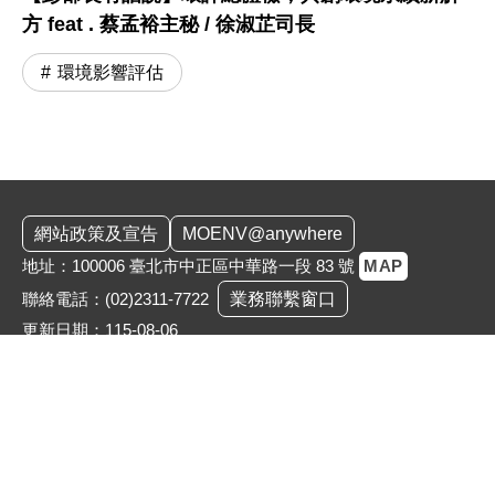
方 feat . 蔡孟裕主秘 / 徐淑芷司長
環境影響評估
:::
網站政策及宣告
MOENV@anywhere
地址：100006 臺北市中正區中華路一段 83 號
MAP
聯絡電話：
(02)2311-7722
業務聯繫窗口
更新日期：115-08-06
「為維護機關安全，本部辦公大樓公共區域設有監視錄影
系統。相關影音資料之蒐集、處理與利用均恪遵《個人資
料保護法》，以保障您的個資與隱私。」