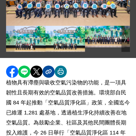
圖片說明：114 年空氣品質淨化區優良認養單位頒獎典禮
圖片
圖片說明：優良認養獲
圖片說明：推動認養績優環保單位 .jpg
圖片說明：優良認養獲獎單位大合照_服務
分享至 Facebook
分享到 LINE
分享到 X
分享內容連結
列印本頁
植物具有滯塵與吸收空氣污染物的功能，是一項具
韌性且長期有效的空氣品質改善措施。環境部自民
國 84 年起推動「空氣品質淨化區」政策，全國迄今
已維運 1,281 處基地，透過植生淨化持續改善在地
空氣品質。為鼓勵企業、社區及其他民間團體長期
投入維護，今 26 日舉行「空氣品質淨化區 114 年