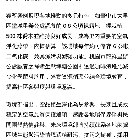
獲獎案例展現各地推動的多元特色：如臺中市大里
區塗城里辦公處認養的 0.8 公頃裸露地，經栽植
500 株喬木並維持良好成長，成為里內重要的空氣
淨化綠帶；依據估算，該場域每年約可儲存 6 公噸
二氧化碳，兼具減污與減碳功能。桃園市龍祥里辦
公處認養之祥鷺生態埤塘公園則透過咖啡渣堆肥減
少化學肥料施用，落實資源循環並結合環境教育，
提高社區參與度與環境意識。
環境部指出，空品植生淨化為易參與、長期且成效
穩定的空氣品質保護選項，感謝各地環保夥伴與民
間團體熱情參與。未來環境部將持續鼓勵各地依據
區域生態與污染情境選植耐污、抗污之樹種，採用