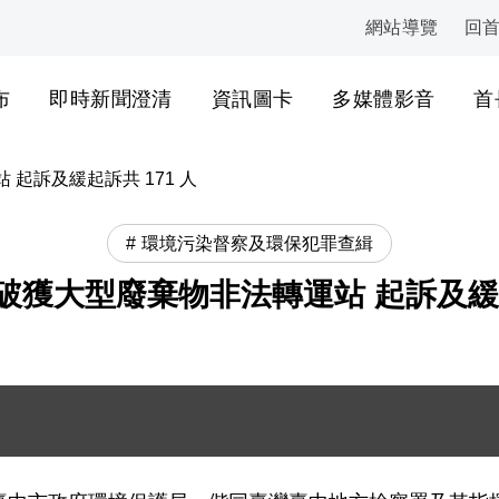
網站導覽
回
:::
布
即時新聞澄清
資訊圖卡
多媒體影音
首
起訴及緩起訴共 171 人
環境污染督察及環保犯罪查緝
獲大型廢棄物非法轉運站 起訴及緩起
pg