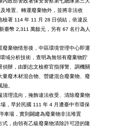
揮內政部警政署保安警察第七總隊第三大
受及堆置、轉運廢棄物外，並將非法收
14 年 11 月 28 日偵結，依違反
 2,311 萬餘元，另有 67 名行為人
置廢棄物情形後，中區環境管理中心即運
與環域分析技術，查明為無領有廢棄物貯
署偵辦，由劉志文檢察官指揮警、調機關
堆置大量廢木材混合物、營建混合廢棄物、廢
風險。
報清理流向，掩飾違法收受、清除廢棄物
於民國 111 年 4 月遭臺中市環保
停車場，實則闢建為廢棄物非法堆置
方式，由領有乙級廢棄物清除許可證的隆