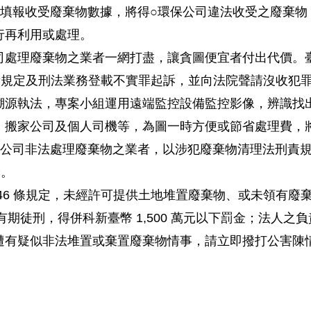
實填報收受廢棄物數據，將得○環保公司違法收受之廢棄物
行再利用或處理。
司處理廢棄物之業者一網打盡，讓貪圖便宜者付出代價。臺
責規定及刑法業務登載不實罪起訴，並向法院聲請沒收犯罪所得
溯源執法，專案小組運用遠端監控設備監控影像，辨識找
、搬家公司及個人司機等，為圖一時方便或節省處理費，
司非法處理廢棄物之業者，以涉犯廢棄物清理法刑責規定起訴
分。
46 條規定，未經許可提供土地堆置廢棄物、或未領有廢
以下有期徒刑，得併科新臺幣 1,500 萬元以下罰金；法人
疑似非法堆置或棄置廢棄物情事，請立即撥打公害陳情專線 0