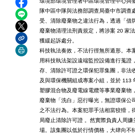
環境部環境管理署中區環境管理中心與
分享至 Facebook
隊中區中隊與法務部調查局臺中市調查
分享到 LINE
受、清除廢棄物之違法行為，透過「借牌」
分享到 X
廢棄物清理法刑責規定，將涉案 20 家法
獲緩起訴處分。
分享內容連結
科技執法奏效，不法行徑無所遁形。本
列印本頁
用科技執法架設遠端監控設備進行蒐證，
存、清除許可證之環保犯罪集團，非法
及與環保機關組成專案小組，並於 113
塑膠混合物及廢電線電纜等事業廢棄物，非
廢棄物「洗白」惡行曝光，無證環保公
之不法行為。本案犯罪手法相當狡猾，得○
局廢止清除許可證 。然實際負責人周
場。該集團以低於行情價格，大肆向不