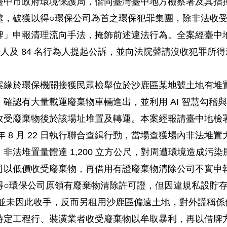
臺中市政府環境保護局，偕同臺灣臺中地方檢察署及其指
處，破獲以得○環保公司為首之環保犯罪集團，除非法收
申報清理流向手法，掩飾前述違法行為。全案經臺中地檢署 1
人及 84 名行為人提起公訴，並向法院聲請沒收犯罪所得新臺幣
案緣於環保機關接獲民眾檢舉位於沙鹿區某地號土地有堆
確認有大量載運廢棄物車輛進出，並利用 AI 智慧勾稽
收受廢棄物後於該場址堆置及轉運。本案經報請臺中地檢
 年 8 月 22 日執行聯合查緝行動，當場查獲場內非法
法堆置量體達 1,200 立方公尺，對周遭環境造成污染
司以低價收受廢棄物，再借用有證廢棄物清除公司不實申
環保公司原領有廢棄物清除許可證，但因違規私設貯存場，早
嫌並未因此收手，反而另租用沙鹿區偏遠土地，對外謊稱係
特定工程行、裝潢業者收受廢棄物以牟取暴利，再以借牌