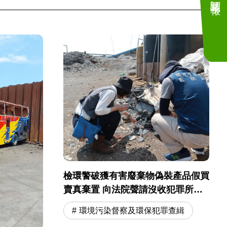
檢環警破獲有害廢棄物偽裝產品假買
賣真棄置 向法院聲請沒收犯罪所得
3.8 億元
環境污染督察及環保犯罪查緝