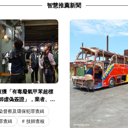
智慧推薦新聞
查獲「有毒廢氣甲苯超標
技師虛偽簽證」，業者、技
染督察及環保犯罪查緝
罪查緝
技師查核