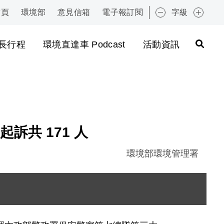
首頁
環境部
意見信箱
電子報訂閱
字級
:::
長行程
環境直達車 Podcast
活動資訊
訴共 171 人
環境部環境管理署
圖片說明：環管署人員確認違法車輛載運廢棄物樣態_0.
圖片說明：環管署人員現場稽查情形_0.jpg
圖片說明：沙鹿區廢棄物非法堆置場空拍畫面 .JPG