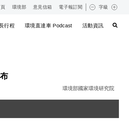
首頁
環境部
意見信箱
電子報訂閱
字級
:::
長行程
環境直達車 Podcast
活動資訊
布
環境部國家環境研究院
圖片說明：02. 環境教育課程服務碳足跡成果發表會 .
圖片說明：03. 香蕉都是寶環境教育課程 .jpg
圖片說明：04. 環境教育課程服務碳足跡盤查 8 步驟 .