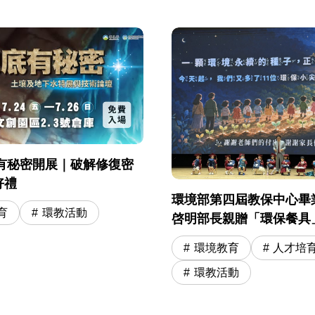
地底有秘密開展｜破解修復密
好禮
環境部第四屆教保中心畢
育
環教活動
啓明部長親贈「環保餐具
奇寶物 勉勵 11 位環保
環境教育
人才培
學冒險旅程
環教活動