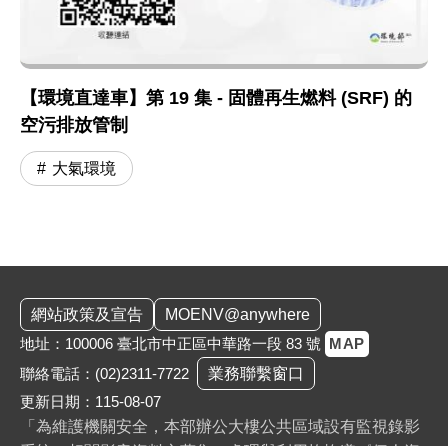
【環境直達車】第 19 集 - 固體再生燃料 (SRF) 的
空污排放管制
大氣環境
:::
網站政策及宣告
MOENV@anywhere
地址：100006 臺北市中正區中華路一段 83 號
MAP
聯絡電話：
(02)2311-7722
業務聯繫窗口
更新日期：115-08-07
「為維護機關安全，本部辦公大樓公共區域設有監視錄影