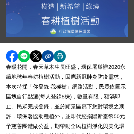
圖片說明：春耕植樹活動 .
圖片背景為深藍色漸層，帶有微弱的光點裝飾。上方標示「
分享至 Facebook
分享到 LINE
分享到 X
分享內容連結
列印本頁
春暖花開，
春天草木生長旺盛，環保署舉辦
2020
永
續地球年春耕植樹活動，因應新冠肺炎防疫需求，
本次特採「你登錄
我種樹」網路活動
，
民眾依圖示
區塊自行點選
(
每人登錄
5
株
)
，數量有限，額滿即
止
。
民眾完成登錄，並於願景區寫下您對環境之期
許，環保署協助種植外
，
並即代您捐贈新臺幣
50
元
予慈善團體做公益，期帶動全民植樹淨化與美化環