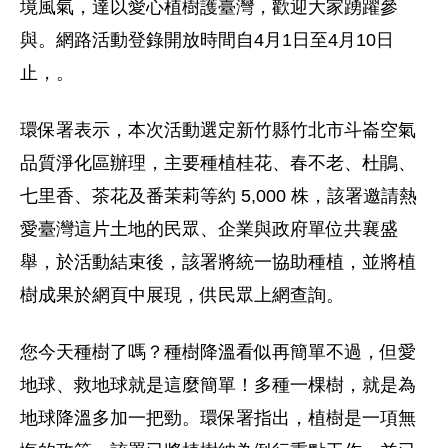
境風氣，達以愛心植樹護臺灣
，歡迎大家踴躍參
與。
網路活動登錄開放時間自
4
月
1
日至
4
月
10
日
止，
。
環保署表示，本次活動選定
新竹縣竹北市斗崙空氣
品質淨化區辦理，
主要種植桂花、春不老、杜鵑、
七里香、茶花及番茉莉等約 5,000 株，該署邀請熱
愛臺灣這片土地的民眾、企業與政府單位共襄盛
舉，於活動結束後，該署將統一協助種植，並將植
樹成果於網頁中展現，供民眾上網查詢。
您今天種樹了嗎？種樹降溫看似再簡單不過，但愛
地球、救地球就是這麼簡單！多種一棵樹，就是為
地球降溫多加一把勁。環保署指出，植樹是一項無