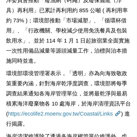
洋委員會推動「廢漁網（蚵繩）及廢保麗龍（浮
具）再利用」已累計再利用約 855 公噸 ( 再利用率
約 73% )；環境部推動「市場減塑」、「循環杯借
用」、「行政機關、學校減少使用免洗餐具及包裝
飲用水」、並於 114 年 1 月 1 日起旅宿業全面實施
一次性用備品減量等源頭減量工作，治標與治本措
施同時並進。
環境部環境管理署表示，「透明」亦為向海致敬政
策重要內涵，針對海岸乾淨度調查，環境部將每季
調查結果通知各海岸管理單位，並將最乾淨與最易
積累海洋廢棄物各 10 處海岸，於海岸清理資訊平台
(
https://ecolife2.moenv.gov.tw/Coastal/Links
) 進
行揭露。
海岸清潔維護除了透過各海岸權管單位維護外，也