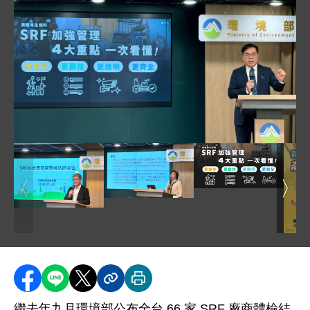
圖片說明：1. 彭啓明部長說明環境部對 SRF 將以進步
圖片說明：SRF 白皮書
圖片為環境部針對 
圖片說明：3. 循環署賴瑩瑩署長說明管
圖片說明：2. 環境部沈志修次長說明資源循環應優先源
圖片
此圖
分享至 Facebook
分享到 LINE
分享到 X
分享內容連結
列印本頁
繼去年九月環境部公布全台 66 家 SRF 廠商體檢結