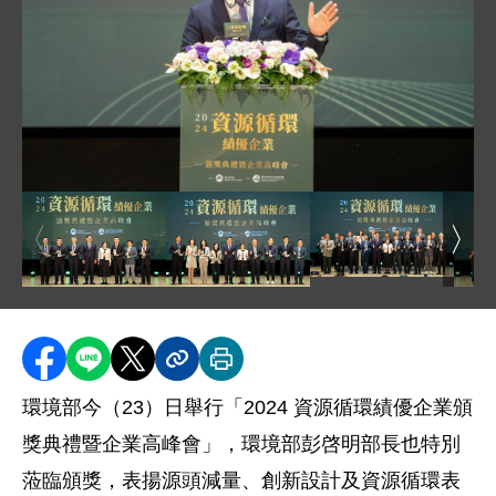
圖片說明：1「2024 資源循環績優企業頒獎典禮暨
圖片說明：4「資源循
圖片說明：2「源頭管理組」得獎廠商_涵蓋綠色設計、綠色
圖片說明：3「創新應用組」得獎廠商_
圖片
分享至 Facebook
分享到 LINE
分享到 X
分享內容連結
列印本頁
環境部今（23）日舉行「2024 資源循環績優企業頒
獎典禮暨企業高峰會」，環境部彭啓明部長也特別
蒞臨頒獎，表揚源頭減量、創新設計及資源循環表