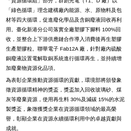
「資源循環組」部分，群創光電（T1、D 廠）以
「綠色循環」理念建構廠內能源、水、原物料及包
材等四大循環，促進廢化學品及含銅廢液回收再利
用。臺化新港分公司落實全廠塑膠下腳料 100%回
收，並整合上下游供應鏈合作導入消費後再生塑膠
生產塑膠粒。聯華電子 Fab12A 廠，針對廠內硫酸
銅廢液設置電解取銅系統進行循環再生，並持續增
加廢棄物資源化品項。
為表彰企業推動資源循環的貢獻，環境部將頒發象
徵資源循環精神的獎盃，獎盃加入回收玻璃砂、煤
灰等廢棄資源，使用再生料 30%及減碳 15%的水泥
製獎盃，象徵獲獎企業在資源循環領域的最高榮
譽，彰顯企業在資源永續循環利用中的卓越貢獻與
成就。