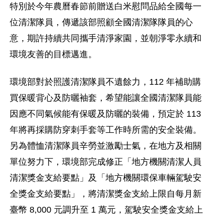
特別於今年農曆春節前贈送白米慰問品給全國每一
位清潔隊員，傳遞該部照顧全國清潔隊隊員的心
意，期許持續共同攜手清淨家園，並朝淨零永續和
環境友善的目標邁進。
環境部對於照護清潔隊員不遺餘力，112 年補助購
買保暖背心及防曬袖套，希望能讓全國清潔隊員能
因應不同氣候能有保暖及防曬的裝備，預定於 113
年將再採購防穿刺手套等工作時所需的安全裝備。
另為體恤清潔隊員辛勞並激勵士氣，在地方及相關
單位努力下，環境部完成修正「地方機關清潔人員
清潔獎金支給要點」及「地方機關環保車輛駕駛安
全獎金支給要點」，將清潔獎金支給上限自每月新
臺幣 8,000 元調升至 1 萬元，駕駛安全獎金支給上