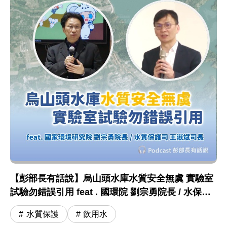
【彭部長有話說】烏山頭水庫水質安全無虞 實驗室
試驗勿錯誤引用 feat . 國環院 劉宗勇院長 / 水保司
王嶽斌司長
水質保護
飲用水