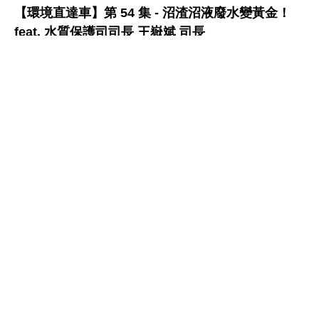
【環境直達車】第 54 集 - 沼渣沼液廢水變黃金！
feat. 水質保護司司長 王嶽斌 司長
水質保護
:::
網站政策及宣告
MOENV@anywhere
地址：100006 臺北市中正區中華路一段 83 號
MAP
聯絡電話：
(02)2311-7722
業務聯繫窗口
更新日期：115-08-09
「為維護機關安全，本部辦公大樓公共區域設有監視錄影
系統。相關影音資料之蒐集、處理與利用均恪遵《個人資
料保護法》，以保障您的個資與隱私。」