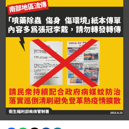
圖片說明：「噴藥除蟲_傷身_傷環境」紙本傳單內容多
圖片背景為黃色，上方標題指出南部地區流傳的「噴藥除