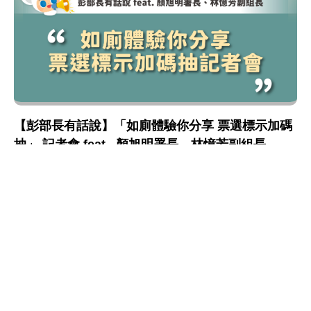
【彭部長有話說】「如廁體驗你分享 票選標示加碼
抽」 記者會 feat . 顏旭明署長、林憶芳副組長
環境衛生管理
推動優質公廁
:::
網站政策及宣告
MOENV@anywhere
地址：100006 臺北市中正區中華路一段 83 號
MAP