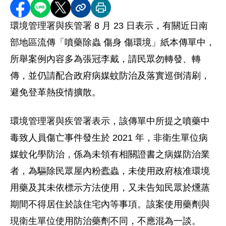
分享至 Facebook
分享到 LINE
分享到 X
分享內容連結
列印本頁
環境管理署與疾管署 8 月 23 日表示，有關近日南
部地區流傳「噴藥除蟲 傷身 傷環境」紙本傳單中，
所舉案例內容多為張冠李戴，請民眾勿轉發、轉
傳，並仍請配合政府病媒蚊防治及落實巡倒清刷，
避免登革熱疫情擴散。
環境管理署與疾管署表示，該傳單中所提之噴藥中
毒致人員傷亡事件發生於 2021 年，非衛生單位病
媒蚊化學防治，係為未領有相關證書之病媒防治業
者，為驅除民眾屋內粉蠹蟲，未使用政府核准環境
用藥及其未依標示方法使用，又未告知民眾於燻蒸
期間不得居住於該住宅內等事項。該案使用藥劑與
現衛生單位使用防治藥劑不同，不應混為一談。