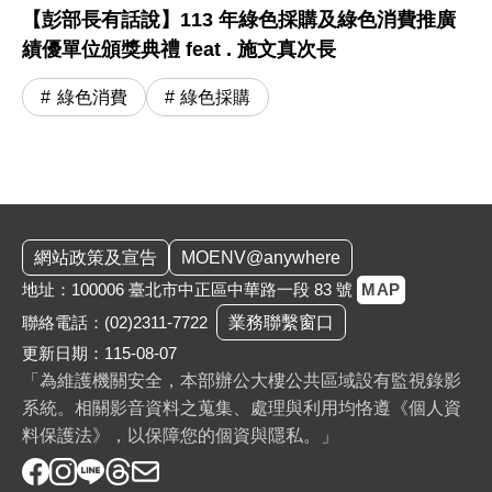
【彭部長有話說】113 年綠色採購及綠色消費推廣
績優單位頒獎典禮 feat . 施文真次長
綠色消費
綠色採購
:::
網站政策及宣告
MOENV@anywhere
地址：100006 臺北市中正區中華路一段 83 號
MAP
聯絡電話：
(02)2311-7722
業務聯繫窗口
更新日期：115-08-07
「為維護機關安全，本部辦公大樓公共區域設有監視錄影
系統。相關影音資料之蒐集、處理與利用均恪遵《個人資
料保護法》，以保障您的個資與隱私。」