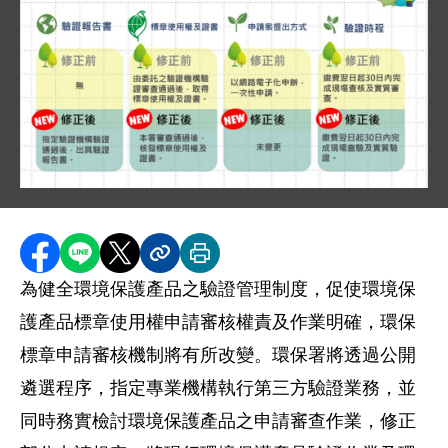
圖片說明：新聞稿圖卡 .
"本圖表列出環保標章申請審核機制的四項修正重點，
1. 驗證報告書：修正前為無，修正後為指定驗證機構
2. 標章使用權及證書：修正前為由委託之驗證機構
分享至 Facebook
分享到 LINE
分享到 X
分享內容連結
列印本頁
3. 申請案提出方式：修正前為以網路電子化申辦，一
為健全環境保護產品之驗證管理制度，促使環境保
4. 驗證時程：修正前為繳費翌日起 30 日內完成現
護產品標章使用權申請審核權責及作業明確，環保
圖表上方標示行政院環境保護署機關名稱，並配有環保
標章申請審核機制將有所改變。環保署將透過公開
遴選程序，指定專業機構執行第三方驗證業務，並
同時務實檢討環境保護產品之申請審查作業，修正