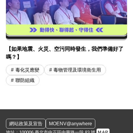
【如果地震、火災、空污同時發生，我們準備好了
嗎？】
毒化災應變
毒物管理及環境衛生用
聯防組織
:::
網站政策及宣告
MOENV@anywhere
地址：100006 臺北市中正區中華路一段 83 號
MAP