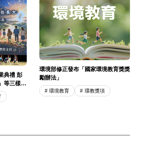
環境部修正發布「國家環境教育獎獎
業典禮 彭
勵辦法」
」等三樣神
環境教育
環教獎項
小尖兵開啟小
育