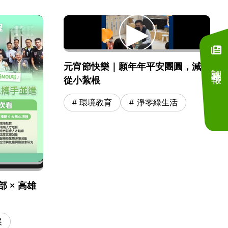
訂閱電子報
元宵節快樂｜願年年平安團圓，減碳
從小紮根
環境教育
淨零綠生活
 × 高雄
展