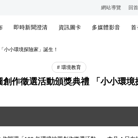
網站導覽
回
:::
布
即時新聞澄清
資訊圖卡
多媒體影音
首
 「小小環境探險家」誕生！
環境教育
地圖創作徵選活動頒獎典禮 「小小環
三名受獎者合影 .png