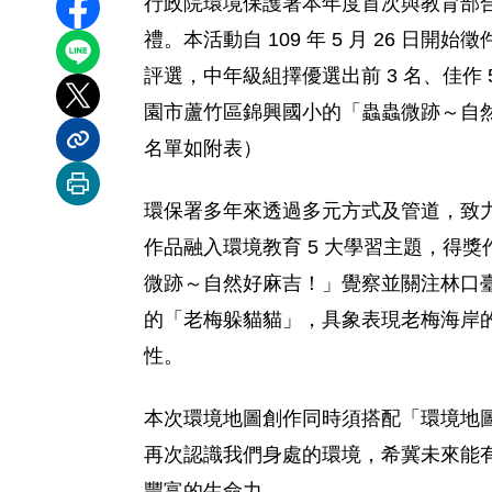
行政院環境保護署本年度首次與教育部合
分享至 Facebook
禮。本活動自 109 年 5 月 26 日
分享到 LINE
評選，中年級組擇優選出前 3 名、佳作 5
分享到 X
園市蘆竹區錦興國小的「蟲蟲微跡～自然
名單如附表）
分享內容連結
列印本頁
環保署多年來透過多元方式及管道，致
作品融入環境教育 5 大學習主題，得
微跡～自然好麻吉！」覺察並關注林口臺
的「老梅躲貓貓」，具象表現老梅海岸
性。
本次環境地圖創作同時須搭配「環境地
再次認識我們身處的環境，希冀未來能
豐富的生命力。