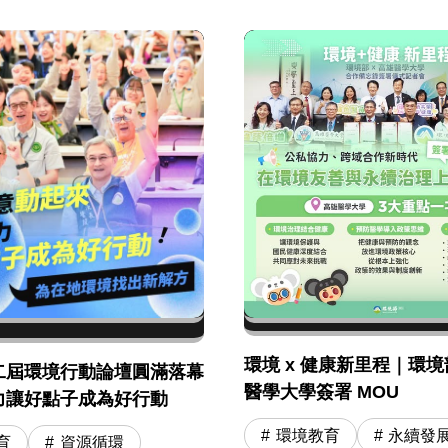
環境 x 健康新里程｜環境部
二屆環境行動論壇圓滿落幕
醫學大學簽署 MOU
力讓好點子成為好行動
環境教育
永續發
育
資源循環