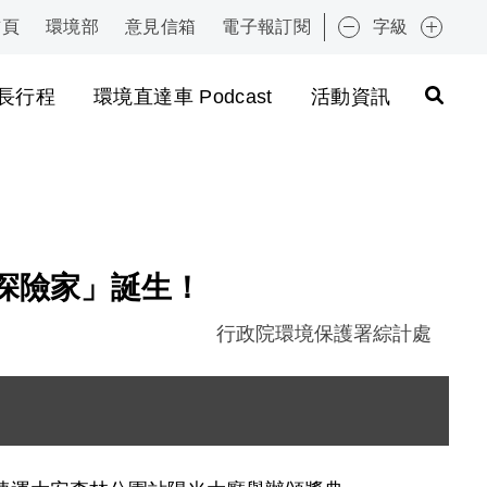
首頁
環境部
意見信箱
電子報訂閱
字級
:::
長行程
環境直達車 Podcast
活動資訊
境探險家」誕生！
行政院環境保護署綜計處
圖片說明：1091104 新聞相片_高年級組前三名受獎者合
圖片說明：1091104 新聞相片_蔡鴻德副署長致詞嘉許
圖片說明：1091104 新聞相片_高年級組第一名新北市
圖片說明：1091104 中年級組第一名桃園市錦興國小作