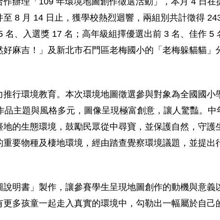
作辦理「109 年環境地圖創作徵選活動」，本月 4 日
開始徵件至 8 月 14 日止，獲學校熱烈迴響，兩組別共計徵得
 名、入選獎 17 名；高年級組擇優選出前 3 名、佳作 5 
好麻吉！」及新北市石門區老梅國小的「老梅躲貓貓」分
力推行環境教育。本次環境地圖徵選參與對象為全國國小
獎作品主題與風格多元，圖像呈現極富創意，讓人驚豔。中年
地的生態環境，鼓勵民眾從中尋寶，並保護自然，守護生
的重要物種及棲地環境，經由踏查覺察環境議題，並提出
圖說明書」製作，讓參賽學生呈現地圖創作的動機與意義
有更多孩童一起走入真實的環境中，勾勒出一幅屬於自己