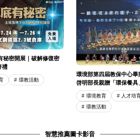
地底有秘密開展｜破解修復密
好禮
環境部第四屆教保中心畢
育
環教活動
啓明部長親贈「環保餐具
奇寶物 勉勵 11 位環保
環境教育
人才培
學冒險旅程
環教活動
智慧推薦圖卡影音