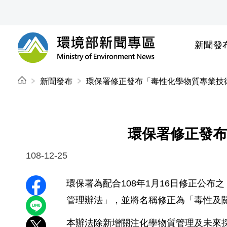
前往中央內容區塊
新聞發
環境部新聞專區
:::
新聞發布
環保署修正發布「毒性化學物質專業技
環保署修正發布
108-12-25
環保署為配合
108
年
1
月
16
日修正公布之
分享至 Facebook
管理辦法」，並將名稱修正為「毒性及
分享到 LINE
本辦法除新增關注化學物質管理及未來