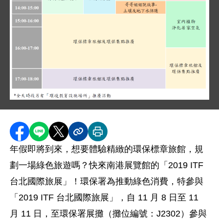
圖片說明：1081107 新聞附件 - 環保署展攤時間表 .
此圖表呈現 2019 年 11 月 8 日至 11 月
分享至 Facebook
分享到 LINE
分享到 X
分享內容連結
列印本頁
年假即將到來，想要體驗精緻的環保標章旅館，規
劃一場綠色旅遊嗎？快來南港展覽館的「2019 ITF
台北國際旅展」！環保署為推動綠色消費，特參與
「2019 ITF 台北國際旅展」，自 11 月 8 日至 11
月 11 日，至環保署展攤（攤位編號：J2302）參與