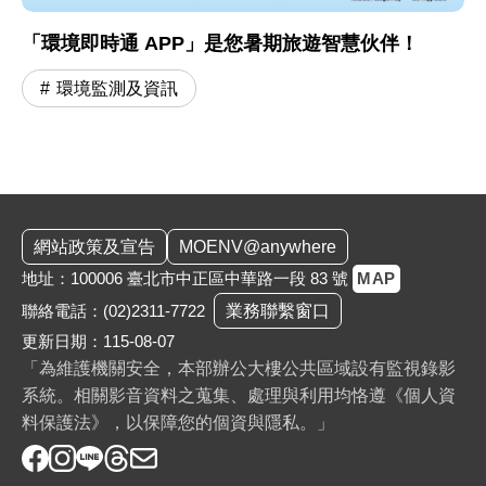
「環境即時通 APP」是您暑期旅遊智慧伙伴！
環境監測及資訊
:::
網站政策及宣告
MOENV@anywhere
地址：100006 臺北市中正區中華路一段 83 號
MAP
聯絡電話：
(02)2311-7722
業務聯繫窗口
更新日期：115-08-07
「為維護機關安全，本部辦公大樓公共區域設有監視錄影
系統。相關影音資料之蒐集、處理與利用均恪遵《個人資
料保護法》，以保障您的個資與隱私。」