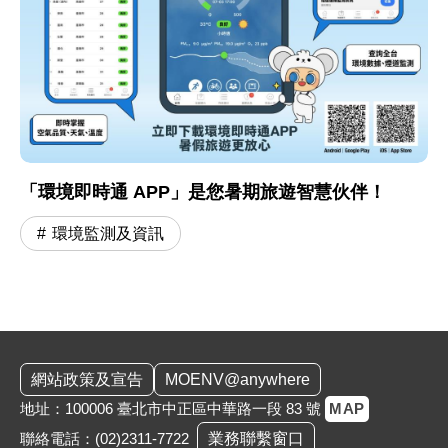
「環境即時通 APP」是您暑期旅遊智慧伙伴！
環境監測及資訊
:::
網站政策及宣告
MOENV@anywhere
地址：100006 臺北市中正區中華路一段 83 號
MAP
聯絡電話：
(02)2311-7722
業務聯繫窗口