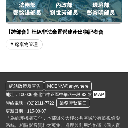
【跨部會】杜絕非法棄置營建產出物記者會
廢棄物管理
:::
網站政策及宣告
MOENV@anywhere
地址：100006 臺北市中正區中華路一段 83 號
MAP
聯絡電話：
(02)2311-7722
業務聯繫窗口
更新日期：115-08-07
「為維護機關安全，本部辦公大樓公共區域設有監視錄影
系統。相關影音資料之蒐集、處理與利用均恪遵《個人資