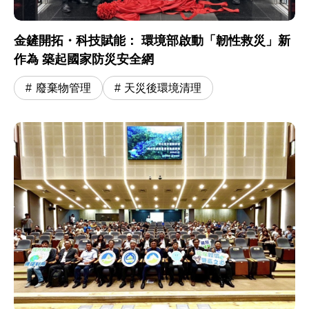
金鏟開拓・科技賦能： 環境部啟動「韌性救災」新
作為 築起國家防災安全網
廢棄物管理
天災後環境清理