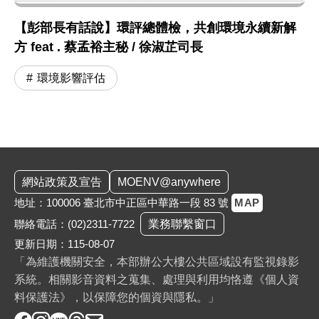
【彭部長有話說】環評總體檢，共創環境永續新解
方 feat . 蔡孟裕主秘 / 徐淑芷司長
環境影響評估
:::
網站政策及宣告
MOENV@anywhere
地址：100006 臺北市中正區中華路一段 83 號
MAP
聯絡電話：
(02)2311-7722
業務聯繫窗口
更新日期：115-08-07
「為維護機關安全，本部辦公大樓公共區域設有監視錄影
系統。相關影音資料之蒐集、處理與利用均恪遵《個人資
料保護法》，以保障您的個資與隱私。」