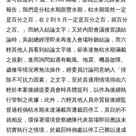
報告，我們是分枯水期跟豐水期，枯水期當然一定
是百分之百，在 2 到 5 月一定是百分之百，就百分
之百。」而納入結論文字；又於內部會議後宣讀結
論時，吳副總經理即未再進入會場聆聽結論，而六
輕其他人員看到結論文字後，卻表達無枯水期滿載
之規劃，進而詢問如遇有颱風、地震、機器故障、
歲修等情況將無法操作，經委員討論同意納入「排
除不可抗力因素」之文字，至於其適用情境得由六
輕於本案後續提委員會時具體提列，以作為後續執
行管制之依據；此外，六輕其他人員亦質疑後續監
督過程倘枯水期未達滿載而遭裁罰停工，其目的不
就相反，環保署環境督察總隊代表當場即回應該未
切實執行之情境，於裁罰時倘處以停工已難以達成