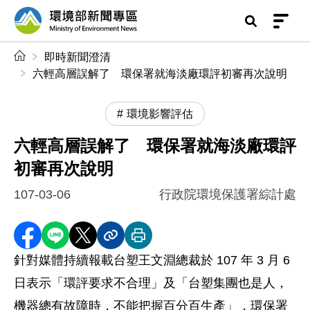
前往中央內容區塊
環境部新聞專區
:::
即時新聞澄清
六輕高層誤解了 環保署就海淡廠環評初審再次說明
環境影響評估
六輕高層誤解了 環保署就海淡廠環評
初審再次說明
107-03-06
行政院環境保護署綜計處
分享至 Facebook
分享到 LINE
分享到 X
分享內容連結
列印本頁
針對媒體持續報載台塑王文淵總裁於 107 年 3 月 6
日表示「環評要求不合理」及「台塑集團也是人，
機器總有故障時，不能把握百分百生產」，環保署