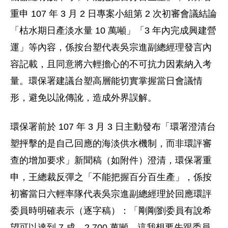
重申 107 年 3 月 2 日專案小組第 2 次初審會議結論
「枯水期日產淡水量 10 萬噸」「3 年內完成興建營
運」等內容，係按台塑代表吳宗進副總經理發言內
容記載，且同意將六輕擔心的不可抗力因素納入考
量。環保署建議台塑高層能切實掌握當日會議情
形，避免以訛傳訛，造成外界誤解。
環保署前於 107 年 3 月 3 日主動發布「環署澄清台
塑抨擊的是自己回應的海淡供水機制，而非環評審
查的增加要求」新聞稿（如附件）澄清，環保署重
申，王總裁反彈之「不能把握百分百生產」，係按
初審當日六輕率隊代表吳宗進副總經理於回應環評
委員時明確表示（逐字稿）：「剛剛劉委員有說希
望可以達到 7 成、2,700 萬噸，這我想要先跟委員