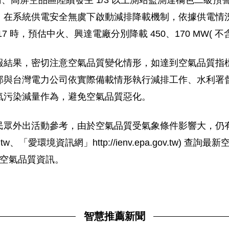
雲嘉南、高屏空品區陸續發生 1/3 以上測站監測達橘色二
統供電安全無虞下啟動減排降載機制，依據供電情況 ( 備轉
時，預估中火、興達電廠分別降載 450、170 MW( 不
結果，密切注意空氣品質變化情形，如達到空氣品質指標 (
部與台灣電力公司依實際備載情形執行減排工作、水利署
氣污染減量作為，避免空氣品質惡化。
民眾外出活動參考，由於空氣品質受氣象條件影響大，仍
a.gov.tw、「愛環境資訊網」http://ienv.epa.gov.
意空氣品質資訊。
智慧推薦新聞