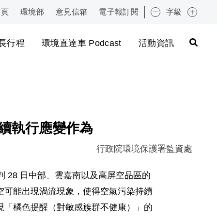
首頁
環境部
意見信箱
電子報訂閱
字級
:::
長行程
環境直達車 Podcast
活動資訊
持續執行應變作為
行政院環境保護署監資處
 28 日中部、雲嘉南以及高屏空品區的
空可能出現渦流現象，使得空氣污染持續
現「橘色提醒（對敏感族群不健康）」的