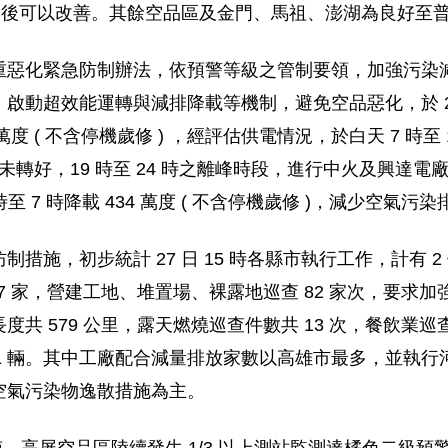
變之後可以改善。其餘空品區及金門、馬祖、澎湖為良好至
重惡化緊急防制辦法，依預警等級之管制要領，加強污染
動超效能運轉與減排降載等機制，避免空品惡化，於 26 
度 ( 不含停機歲修 ) ，經評估供電情況，於白天 7 時至
未轉好，19 時至 24 時之離峰時段，進行中火及興達電廠降
 時至 7 時降載 434 萬度 ( 不含停機歲修 )，減少空氣污
施，初步統計 27 日 15 時各縣市執行工作，計有 2
7 家，營建工地、堆置場、裸露地巡查 82 家次，要求加
 579 公里，露天燃燒巡查件數共 13 次，餐飲業巡查家
機車 241 輛。其中工廠配合減量排放家數以高雄市最多，並執行
空氣污染物逸散措施為主。