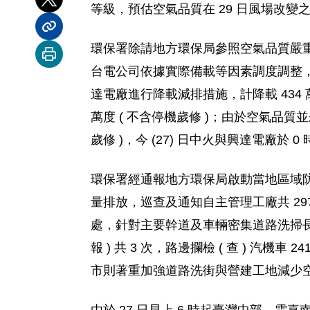
分享到 X
等級，預估空氣品質在 29 日風場改
分享內容連結
環保署除請地方環保局參照空氣品質嚴
列印本頁
台電公司依據實際備載等因素調度調整，啟
達電廠進行降載減排措施，計降載 434 萬
萬度 ( 不含停機歲修 )；由於空氣品質並
歲修 )，今 (27) 日中火與興達電廠於 0
環保署經通報地方環保局啟動當地區域防制措
量排放，巡查及通知自主管理工廠共 29
處，針對主要幹道及車輛密集道路洗掃長度共
報 ) 共 3 次，路邊攔檢 ( 查 ) 汽
市則著重加強道路洗街與營建工地減少