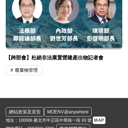
【跨部會】杜絕非法棄置營建產出物記者會
廢棄物管理
:::
網站政策及宣告
MOENV@anywhere
地址：100006 臺北市中正區中華路一段 83 號
MAP