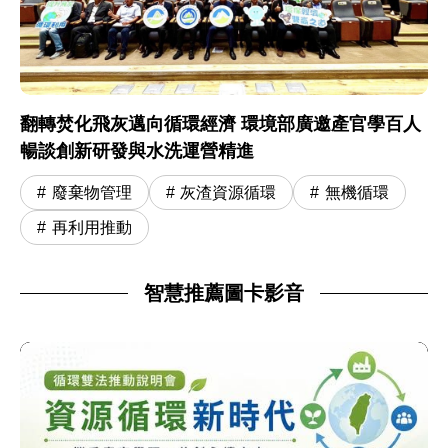
翻轉焚化飛灰邁向循環經濟 環境部廣邀產官學百人
暢談創新研發與水洗運營精進
廢棄物管理
灰渣資源循環
無機循環
再利用推動
智慧推薦圖卡影音