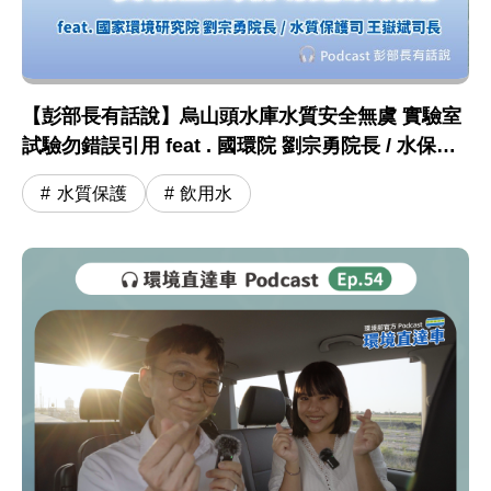
【彭部長有話說】烏山頭水庫水質安全無虞 實驗室
試驗勿錯誤引用 feat . 國環院 劉宗勇院長 / 水保司
王嶽斌司長
水質保護
飲用水