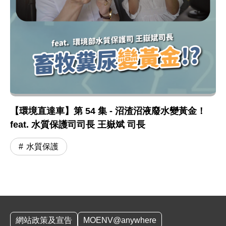
【環境直達車】第 54 集 - 沼渣沼液廢水變黃金！
feat. 水質保護司司長 王嶽斌 司長
水質保護
:::
網站政策及宣告
MOENV@anywhere