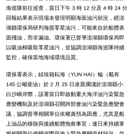
海巡隊前往巡查，當日下午 3 時 12 分及 4 時 24 分
回報結果表示現場未發現明顯海面油污狀況，經澎
湖縣環保局研判海面零星油污，可能來自於船體表
面殘油，而非漏油。環保署已督導澎湖縣環保局即
以吸油棉吸取零星油污，並協調澎湖縣海巡隊持續
監控，確保當地海域環境品質。
環保署表示，紐埃籍耘海（YUN HAI）輪（載有
145 公噸柴油）於 2 月 25 日凌晨擱淺於澎湖縣小
白沙嶼岸際，該署當日即啟動重大海洋油污染緊急
應變機制及於澎湖縣召開跨部會油污染緊急應變會
議，協調督導相關單位依權責預為因應，尤其是船
上油品的移除與後續船體拖救事宜；連日來持續掌
握相關單位備變岸際與海上緊急應變資材狀況，並