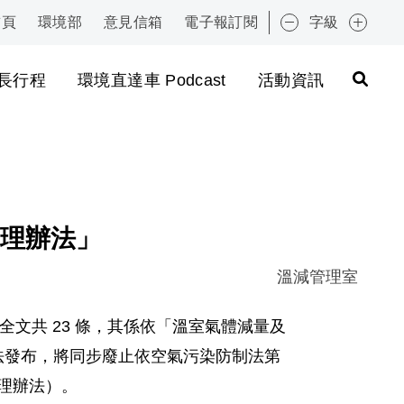
首頁
環境部
意見信箱
電子報訂閱
字級
:::
長行程
環境直達車 Podcast
活動資訊
理辦法」
溫減管理室
，全文共 23 條，其係依「溫室氣體減量及
辦法發布，將同步廢止依空氣污染防制法第
管理辦法）。