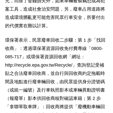
元，而除了金錢損失外，如果車輛被偷竊恐成為犯
案工具，造成社會治安問題，另，廢車占用道路將
造成環境髒亂更可能危害民眾行車安全，所要付出
的代價實在難以計算。
環保署表示，民眾廢車回收二步驟：第 1 步「找回
收商」：透過環保署資源回收免付費專線「0800-
085-717」或環保署資源回收網「網址：
http://recycle.epa.gov.tw/Recycle/」查詢登記受補
貼之合法廢車回收商，並自行與回收商約定拖載時
間及地點進行廢車輛回收，由民眾提供身分證號碼
（或統一編號）及行車執照影本或車輛異動證明書
（報廢單）影本供回收商核對確認車籍；第 2 步
「拿聯單取車牌」：回收商將提供「廢機動車輛回