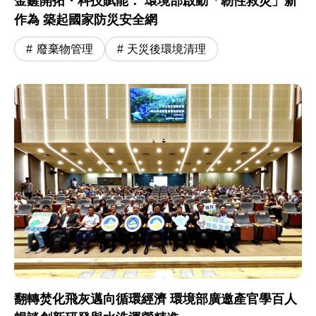
金鏟開拓・科技賦能： 環境部啟動「韌性救災」新
作為 築起國家防災安全網
廢棄物管理
天災後環境清理
翻轉焚化飛灰邁向循環經濟 環境部廣邀產官學百人