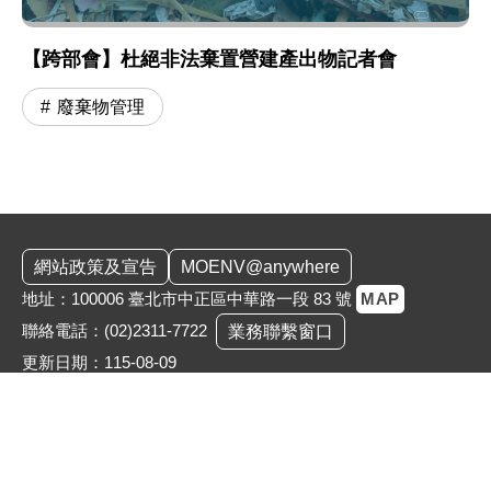
【跨部會】杜絕非法棄置營建產出物記者會
廢棄物管理
:::
網站政策及宣告
MOENV@anywhere
地址：100006 臺北市中正區中華路一段 83 號
MAP
聯絡電話：
(02)2311-7722
業務聯繫窗口
更新日期：115-08-09
「為維護機關安全，本部辦公大樓公共區域設有監視錄影
系統。相關影音資料之蒐集、處理與利用均恪遵《個人資
料保護法》，以保障您的個資與隱私。」