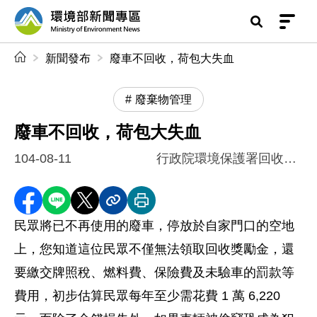
前往中央內容區塊
環境部新聞專區
:::
新聞發布
廢車不回收，荷包大失血
廢棄物管理
廢車不回收，荷包大失血
104-08-11
行政院環境保護署回收基管會
分享至 Facebook
分享到 LINE
分享到 X
分享內容連結
列印本頁
民眾將已不再使用的廢車，停放於自家門口的空地
上，您知道這位民眾不僅無法領取回收獎勵金，還
要繳交牌照稅、燃料費、保險費及未驗車的罰款等
費用，初步估算民眾每年至少需花費 1 萬 6,220