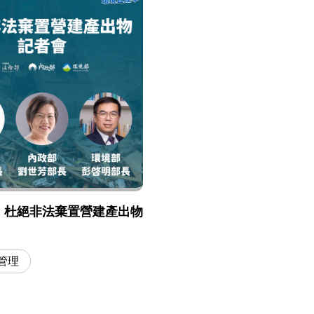
】杜絕非法棄置營建產出物
管理