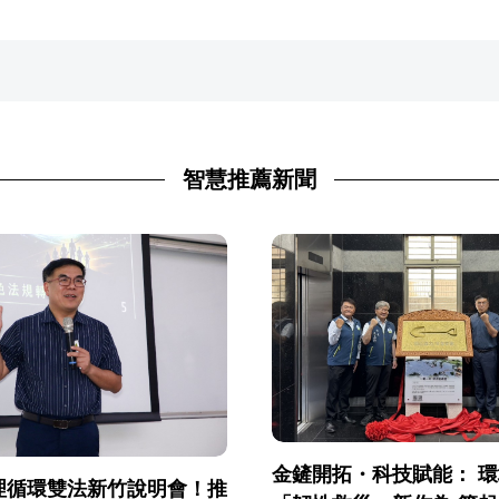
智慧推薦新聞
金鏟開拓・科技賦能： 
理循環雙法新竹說明會！推