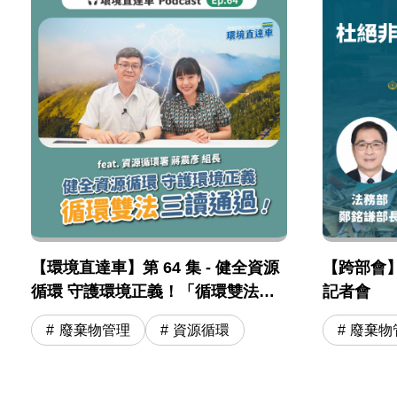
【環境直達車】第 64 集 - 健全資源
【跨部會
循環 守護環境正義！「循環雙法」
記者會
三讀通過！feat. 資源循環署 蔣震彥
廢棄物管理
資源循環
廢棄物
組長