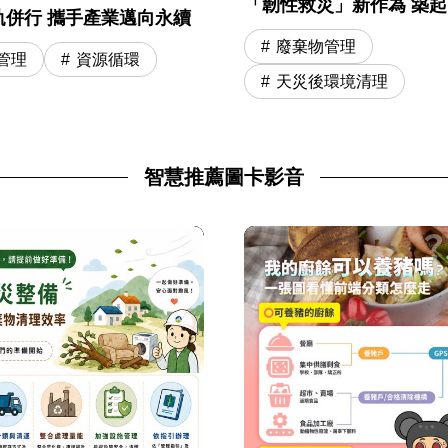
「韌性救災」新作為 築
軌併行 攜手產業邁向永續
安全網
廢棄物管理
管理
資源循環
天災後環境清理
智慧推薦圖卡影音