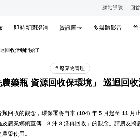
網站導覽
回
:::
布
即時新聞澄清
資訊圖卡
多媒體影音
首
 巡迴回收活動開始了
廢棄物管理
3 洗農藥瓶 資源回收保環境」 巡迴回
的觀念，環保署將自本 (104) 年 5 月起至 11 月止，
農業鄉鎮宣傳「3 沖 3 洗再回收」的觀念。請農友將
之農藥使用。