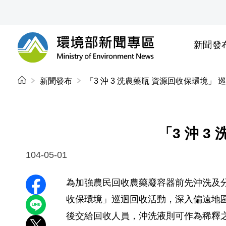
前往中央內容區塊
新聞發
環境部新聞專區
:::
新聞發布
「3 沖 3 洗農藥瓶 資源回收保環境」
「3 沖 
104-05-01
為加強農民回收農藥廢容器前先沖洗及分類回收
分享至 Facebook
收保環境」巡迴回收活動，深入偏遠地區及
分享到 LINE
後交給回收人員，沖洗液則可作為稀釋