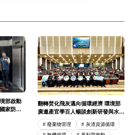
環境部啟動
翻轉焚化飛灰邁向循環經濟 環境部
起國家防災
廣邀產官學百人暢談創新研發與水洗
運營精進
廢棄物管理
灰渣資源循環
無機循環
再利用推動