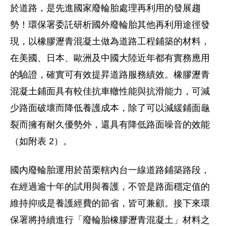
於道路，是先進國家廢輪胎處理再利用的發展趨
勢！環保署委託研析國外廢輪胎其他再利用途徑發
現，以橡膠瀝青混凝土做為道路工程鋪築的材料，
在美國、日本、歐洲及中國大陸近年都有實務應用
的驗證，確實可有效提昇道路服務績效。橡膠瀝青
混凝土鋪面具有較佳抗車轍性能與抗滑能力，可減
少路面破壞而降低養護成本，除了可以減緩鋪面龜
裂而擁有耐久優勢外，還具有降低路面噪音的效能
（如附表 2）。
國內廢輪胎運用於苗栗轄內台一線道路鋪築路段，
在經過逾十年的試用與養護，不管是路面穩定值的
維持抑或是養護經費的節省，皆可兼顧。接下來環
保署將持續進行「廢輪胎橡膠瀝青混凝土」材料之