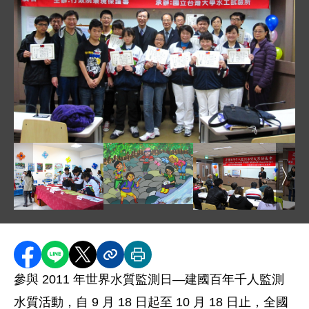
圖片說明：活動大合照 .JPG
圖片說明：國小組第一名 .JPG
圖片說明：各項活動得獎作品多人觀賞 .JPG
圖片說明：環保署朱處
圖片
分享至 Facebook
分享到 LINE
分享到 X
分享內容連結
列印本頁
參與 2011 年世界水質監測日—建國百年千人監測
水質活動，自 9 月 18 日起至 10 月 18 日止，全國