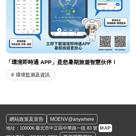
「環境即時通 APP」是您暑期旅遊智慧伙伴！
環境監測及資訊
:::
網站政策及宣告
MOENV@anywhere
地址：100006 臺北市中正區中華路一段 83 號
MAP