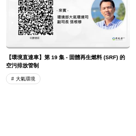
【環境直達車】第 19 集 - 固體再生燃料 (SRF) 的
空污排放管制
大氣環境
:::
網站政策及宣告
MOENV@anywhere
地址：100006 臺北市中正區中華路一段 83 號
MAP