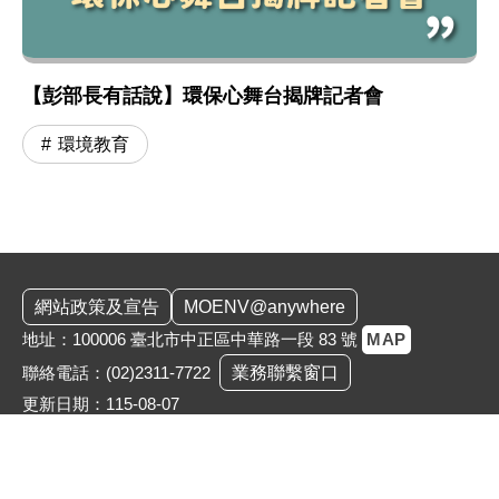
【彭部長有話說】環保心舞台揭牌記者會
環境教育
:::
網站政策及宣告
MOENV@anywhere
地址：100006 臺北市中正區中華路一段 83 號
MAP
聯絡電話：
(02)2311-7722
業務聯繫窗口
更新日期：115-08-07
「為維護機關安全，本部辦公大樓公共區域設有監視錄影
系統。相關影音資料之蒐集、處理與利用均恪遵《個人資
料保護法》，以保障您的個資與隱私。」